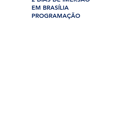
EM BRASÍLIA
PROGRAMAÇÃO
EM BREVE
***A programação pode sofrer
alterações sem aviso prévio
Local do evento
BRASÍLIA IMPERIAL
HOTEL