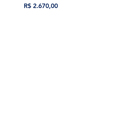
R$ 2.670,00
Forma de pagamento
Para inscrições feitas no exterior, o
pagamento deve ser feito através
do paypal.
Para inscrições feitas no Brasil, o