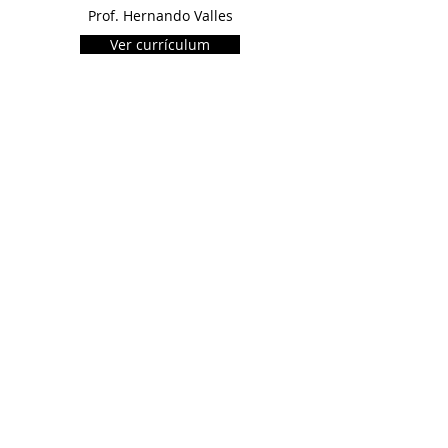
Prof. Hernando Valles
Ver currículum
Prof. Paula Velez
Ver currículum