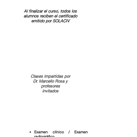
Al finalizar el curso, todos los
alumnos reciben el certificado
emitido por SOLACIV
Clases impartidas por
CANAL DE SUSCRIPTORES
Dr. Marcello Rosa y
profesores
invitados
Programación de las clases prácticas
Examen clínico / Examen
radiográfico