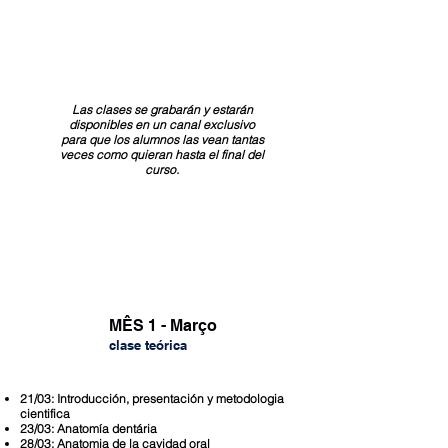
Las clases se grabarán y estarán
disponibles en un canal exclusivo
para que los alumnos las vean tantas
veces como quieran hasta el final del
curso.
Programación de las clases teóricas
MÊS 1 - Março
clase teóric
a
21/03: Introducción, presentación y metodologia
cientifica
23/03: Anatomía dentária
28/03: Anatomia de la cavidad oral