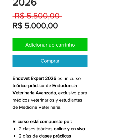
2026
Preço
 R$ 5.500,00 
Preço
normal
R$ 5.000,00
promocional
Adicionar ao carrinho
Comprar
Endovet Expert 2026
es un curso
teórico-práctico de Endodoncia
Veterinaria Avanzada
, exclusivo para
médicos veterinarios y estudiantes
de Medicina Veterinaria.
El curso está compuesto por:
2 clases teóricas
online y en vivo
2 días de
clases prácticas