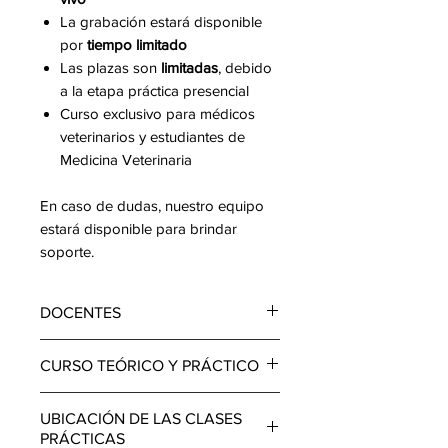
La grabación estará disponible
por
tiempo limitado
Las plazas son
limitadas
, debido
a la etapa práctica presencial
Curso exclusivo para médicos
veterinarios y estudiantes de
Medicina Veterinaria
En caso de dudas, nuestro equipo
estará disponible para brindar
soporte.
DOCENTES
Dra Tédea Teixeira:
Cirujano
CURSO TEÓRICO Y PRÁCTICO
Dentista, Endodoncista y Médico
Veterinario, con actuación en
2 DÍAS DE AULA TEÓRICA
UBICACIÓN DE LAS CLASES
Odontología Veterinaria.
(ONLINE):
PRÁCTICAS
Graduada en Odontología por la