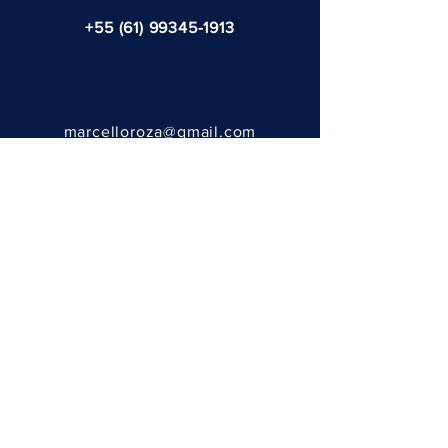
+55 (61) 99345-1913
marcelloroza@gmail.com
@ 2023 - por Fernanda Tasso
ENVÍA TU MENSAJE