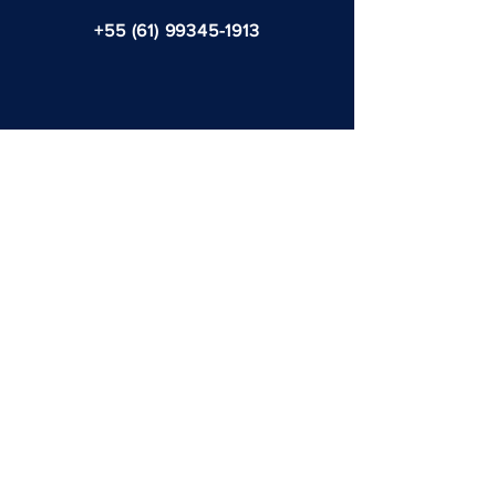
+55 (61) 99345-1913
marcelloroza@gmail.com
@2024 por Fernanda Tasso
ENVIE SUA MENSAGEM