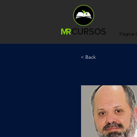
Página I
< Back