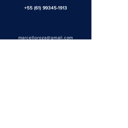
+55 (61) 99345-1913
marcelloroza@gmail.com
@ 2023 - por Fernanda Tasso
ENVÍA TU MENSAJE