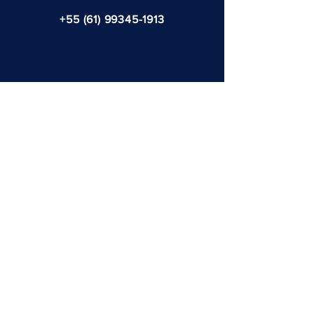
+55 (61) 99345-1913
marcelloroza@gmail.com
@2024 por Fernanda Tasso
ENVIE SUA MENSAGEM