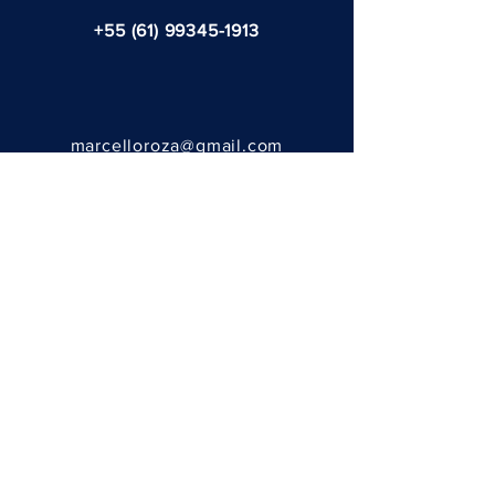
+55 (61) 99345-1913
marcelloroza@gmail.com
@ 2023 - por Fernanda Tasso
ENVÍA TU MENSAJE