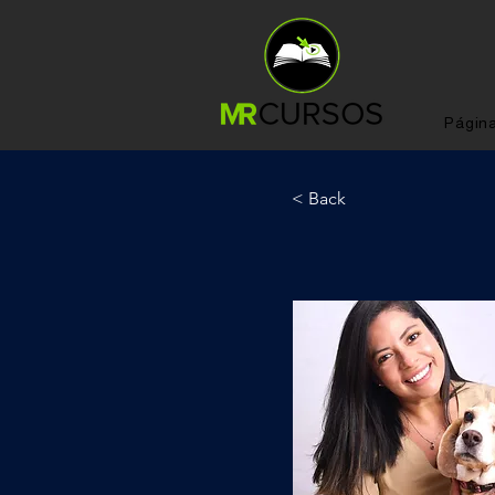
Página
< Back