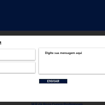
M
ENVIAR
M R da Roza Cursos Profissionais