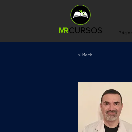
Página
< Back