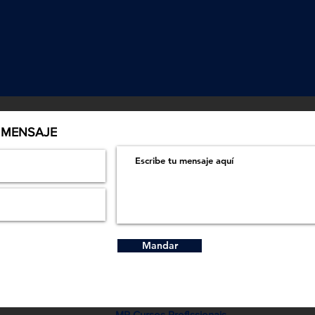
 MENSAJE
Mandar
MR Cursos ProfIssionais