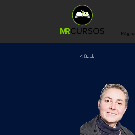
Página
< Back